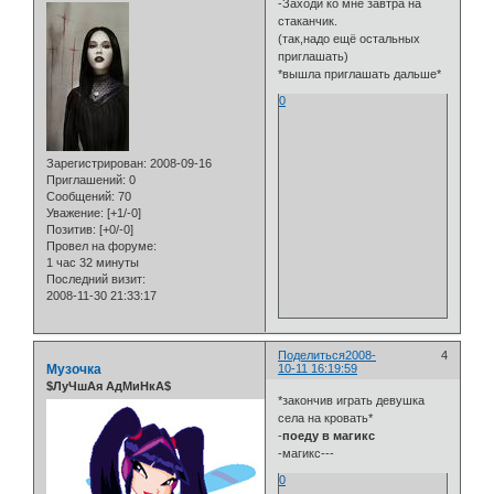
-Заходи ко мне завтра на
стаканчик.
(так,надо ещё остальных
приглашать)
*вышла приглашать дальше*
0
Зарегистрирован
: 2008-09-16
Приглашений:
0
Сообщений:
70
Уважение:
[+1/-0]
Позитив:
[+0/-0]
Провел на форуме:
1 час 32 минуты
Последний визит:
2008-11-30 21:33:17
Поделиться
2008-
4
Музочка
10-11 16:19:59
$ЛуЧшАя АдМиНкА$
*закончив играть девушка
села на кровать*
-
поеду в магикс
-магикс---
0