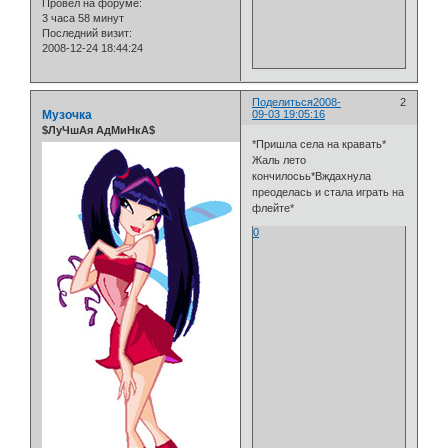
Провел на форуме:
3 часа 58 минут
Последний визит:
2008-12-24 18:44:24
Поделиться
2008-
2
Музочка
09-03 19:05:16
$ЛуЧшАя АдМиНкА$
*Пришла села на кравать*
Жаль лето
кончилосьь*Вждахнула
преоделась и стала играть на
флейте*
0