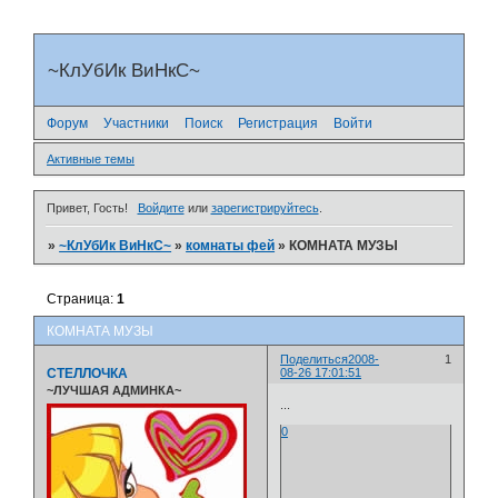
~КлУбИк ВиНкС~
Форум
Участники
Поиск
Регистрация
Войти
Активные темы
Привет, Гость!
Войдите
или
зарегистрируйтесь
.
»
~КлУбИк ВиНкС~
»
комнаты фей
»
КОМНАТА МУЗЫ
Страница:
1
КОМНАТА МУЗЫ
Поделиться
2008-
1
СТЕЛЛОЧКА
08-26 17:01:51
~ЛУЧШАЯ АДМИНКА~
...
0