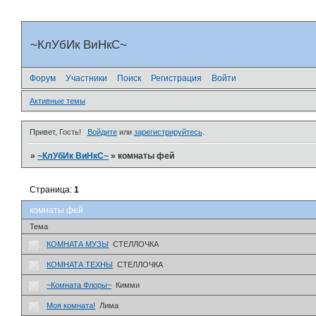
~КлУбИк ВиНкС~
Форум
Участники
Поиск
Регистрация
Войти
Активные темы
Привет, Гость!
Войдите
или
зарегистрируйтесь
.
»
~КлУбИк ВиНкС~
»
комнаты фей
Страница:
1
комнаты фей
Тема
КОМНАТА МУЗЫ
СТЕЛЛОЧКА
КОМНАТА ТЕХНЫ
СТЕЛЛОЧКА
~Комната Флоры~
Кимми
Моя комната!
Лима