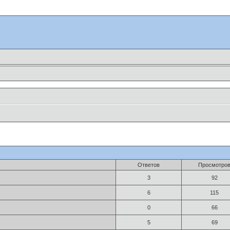
Ответов
Просмотро
3
92
6
115
0
66
5
69