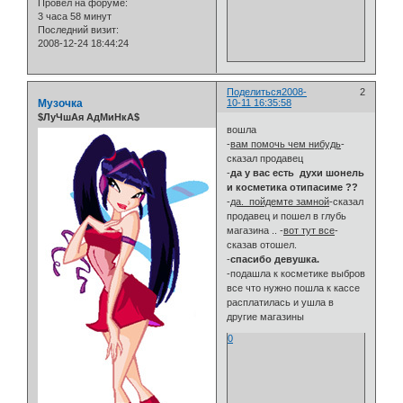
Провел на форуме:
3 часа 58 минут
Последний визит:
2008-12-24 18:44:24
Поделиться
2008-
2
Музочка
10-11 16:35:58
$ЛуЧшАя АдМиНкА$
вошла
-
вам помочь чем нибудь
-
сказал продавец
-
да у вас есть духи шонель
и косметика отипасиме ??
-
да. пойдемте замной
-сказал
продавец и пошел в глубь
магазина .. -
вот тут все
-
сказав отошел.
-
спасибо девушка.
-подашла к косметике выбров
все что нужно пошла к кассе
расплатилась и ушла в
другие магазины
0