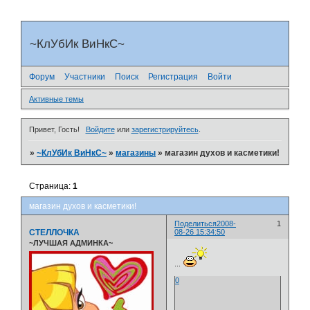
~КлУбИк ВиНкС~
Форум
Участники
Поиск
Регистрация
Войти
Активные темы
Привет, Гость!
Войдите
или
зарегистрируйтесь
.
»
~КлУбИк ВиНкС~
»
магазины
»
магазин духов и касметики!
Страница:
1
магазин духов и касметики!
Поделиться
2008-
1
СТЕЛЛОЧКА
08-26 15:34:50
~ЛУЧШАЯ АДМИНКА~
...
0