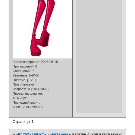
Зарегистрирован
: 2008-08-15
Приглашений:
0
Сообщений:
71
Уважение:
[+8/-0]
Позитив:
[+3/-0]
Пол:
Женский
Возраст:
31
[1994-10-23]
Провел на форуме:
46 минут
Последний визит:
2008-12-04 09:09:05
Страница:
1
»
~КлУбИк ВиНкС~
»
магазины
»
магазин духов и касметики!