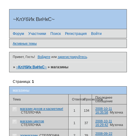
~КлУбИк ВиНкС~
Форум
Участники
Поиск
Регистрация
Войти
Активные темы
Привет, Гость!
Войдите
или
зарегистрируйтесь
.
»
~КлУбИк ВиНкС~
»
магазины
Страница:
1
магазины
Последнее
Тема
Ответов
Просмотров
сообщение
магазин духов и касметики!
2008-10-11
1
134
СТЕЛЛОЧКА
16:35:58
Музочка
магазин цветов
2008-10-11
1
37
СТЕЛЛОЧКА
16:29:42
Музочка
2008-09-22
зоомагазин
СТЕЛЛОЧКА
2
39