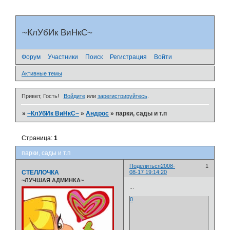
~КлУбИк ВиНкС~
Форум
Участники
Поиск
Регистрация
Войти
Активные темы
Привет, Гость!
Войдите
или
зарегистрируйтесь
.
»
~КлУбИк ВиНкС~
»
Андрос
»
парки, сады и т.п
Страница:
1
парки, сады и т.п
Поделиться
2008-
1
СТЕЛЛОЧКА
08-17 19:14:20
~ЛУЧШАЯ АДМИНКА~
...
0