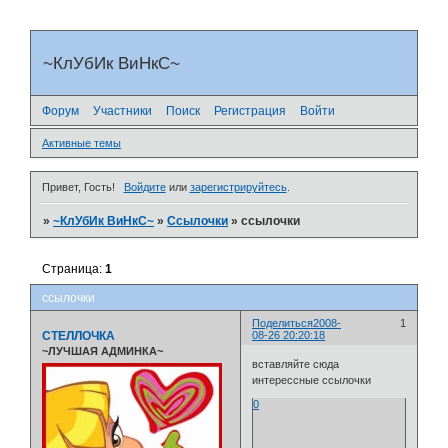
~КлУбИк ВиНкС~
Форум
Участники
Поиск
Регистрация
Войти
Активные темы
Привет, Гость!
Войдите
или
зарегистрируйтесь
.
»
~КлУбИк ВиНкС~
»
Ссылочки
»
ссылочки
Страница:
1
ссылочки
Поделиться
2008-
1
СТЕЛЛОЧКА
08-26 20:20:18
~ЛУЧШАЯ АДМИНКА~
вставляйте сюда
интерессные ссылочки
0