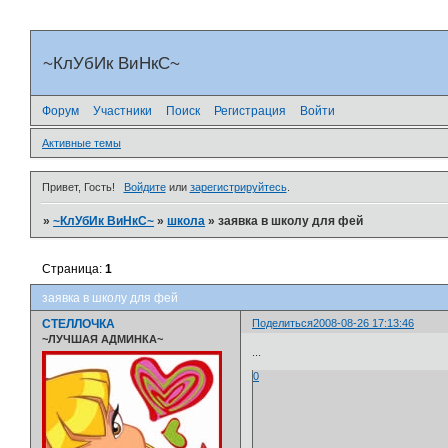
~КлУбИк ВиНкС~
Форум
Участники
Поиск
Регистрация
Войти
Активные темы
Привет, Гость!
Войдите
или
зарегистрируйтесь
.
»
~КлУбИк ВиНкС~
»
школа
»
заявка в школу для фей
Страница:
1
заявка в школу для фей
СТЕЛЛОЧКА
Поделиться
2008-08-26 17:13:46
~ЛУЧШАЯ АДМИНКА~
...
0