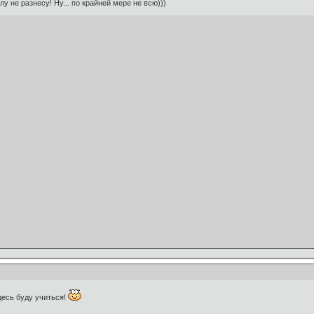
у не разнесу! Ну... по крайней мере не всю)))
десь буду учиться!