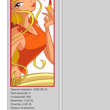
Зарегистрирован
: 2008-08-15
Приглашений:
0
Сообщений:
568
Уважение:
[+12/-0]
Позитив:
[+42/-0]
Провел на форуме: