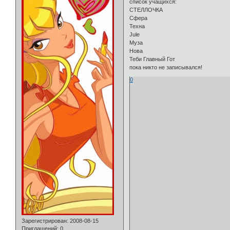
список учащихся:
СТЕЛЛОЧКА
Сфера
Техна
Jule
Муза
Нова
Теби Главный Гот
пока никто не записывался!
0
Зарегистрирован
: 2008-08-15
Приглашений:
0