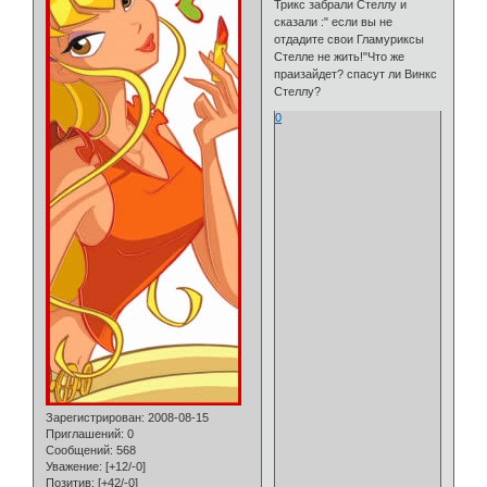
Трикс забрали Стеллу и
сказали :" если вы не
отдадите свои Гламуриксы
Стелле не жить!"Что же
праизайдет? спасут ли Винкс
Стеллу?
0
Зарегистрирован
: 2008-08-15
Приглашений:
0
Сообщений:
568
Уважение:
[+12/-0]
Позитив:
[+42/-0]