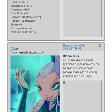
Сообщений:
71
Уважение:
[+8/-0]
Позитив:
[+3/-0]
Пол:
Женский
Возраст:
31
[1994-10-23]
Провел на форуме:
46 минут
Последний визит:
2008-12-04 09:09:05
Поделиться
2008-
22
Айси
10-18 17:35:42
Позитивный Модер......=))
Bloom огня
не ну что это за сюжет!
тут сюжет надо написать где-
то чтоб его можно было
разыгрывать где-то месяц
или больше а не 2 дня
0