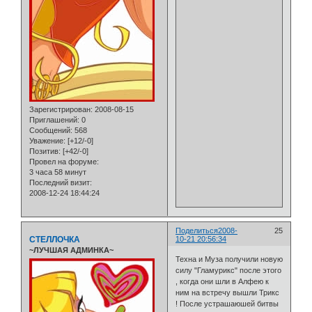
Зарегистрирован
: 2008-08-15
Приглашений:
0
Сообщений:
568
Уважение:
[+12/-0]
Позитив:
[+42/-0]
Провел на форуме:
3 часа 58 минут
Последний визит:
2008-12-24 18:44:24
Поделиться
2008-
25
СТЕЛЛОЧКА
10-21 20:56:34
~ЛУЧШАЯ АДМИНКА~
Техна и Муза получили новую
силу "Гламурикс" после этого
, когда они шли в Алфею к
ним на встречу вышли Трикс
! После устрашаюшей битвы