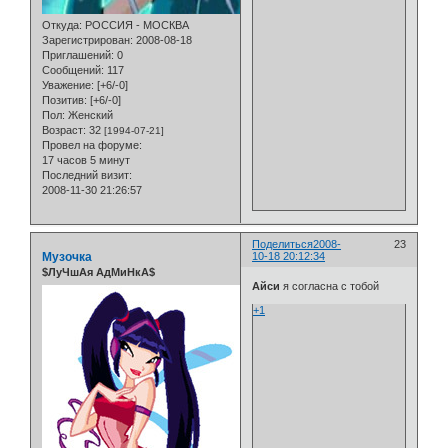
Откуда:
РОССИЯ - МОСКВА
Зарегистрирован
: 2008-08-18
Приглашений:
0
Сообщений:
117
Уважение:
[+6/-0]
Позитив:
[+6/-0]
Пол:
Женский
Возраст:
32
[1994-07-21]
Провел на форуме:
17 часов 5 минут
Последний визит:
2008-11-30 21:26:57
Поделиться
2008-
23
Музочка
10-18 20:12:34
$ЛуЧшАя АдМиНкА$
Айси
я согласна с тобой
+1