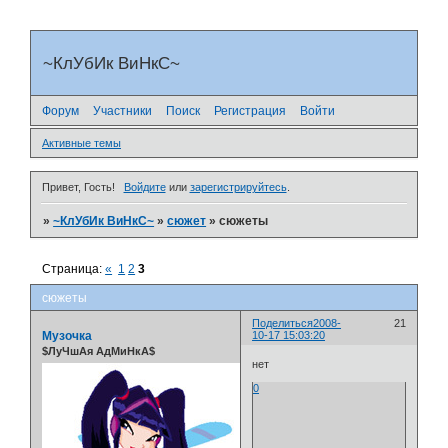
~КлУбИк ВиНкС~
Форум
Участники
Поиск
Регистрация
Войти
Активные темы
Привет, Гость!
Войдите
или
зарегистрируйтесь
.
»
~КлУбИк ВиНкС~
»
сюжет
»
сюжеты
Страница:
«
1
2
3
сюжеты
Поделиться
2008-
21
Музочка
10-17 15:03:20
$ЛуЧшАя АдМиНкА$
нет
0