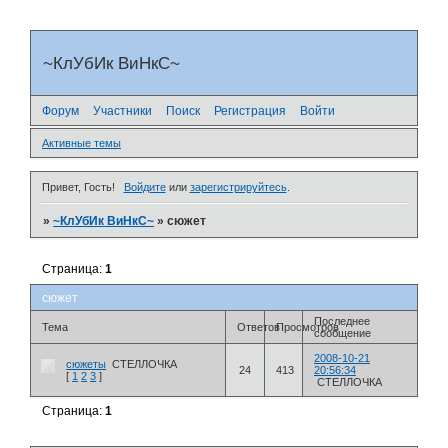
~КлУбИк ВиНкС~
Форум
Участники
Поиск
Регистрация
Войти
Активные темы
Привет, Гость!
Войдите
или
зарегистрируйтесь
.
»
~КлУбИк ВиНкС~
»
сюжет
Страница:
1
сюжет
Последнее
Тема
Ответов
Просмотров
сообщение
2008-10-21
сюжеты
СТЕЛЛОЧКА
24
413
20:56:34
[
1
2
3
]
СТЕЛЛОЧКА
Страница:
1