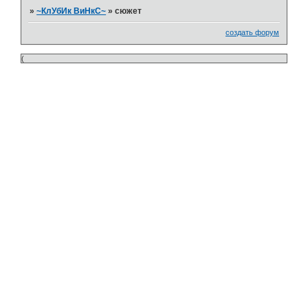
»
~КлУбИк ВиНкС~
»
сюжет
создать форум
(