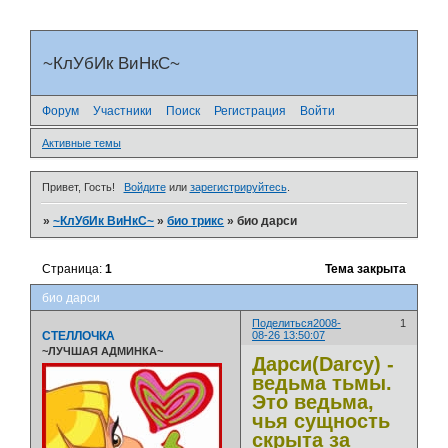
~КлУбИк ВиНкС~
Форум
Участники
Поиск
Регистрация
Войти
Активные темы
Привет, Гость!
Войдите
или
зарегистрируйтесь
.
»
~КлУбИк ВиНкС~
»
био трикс
»
био дарси
Страница:
1
Тема закрыта
био дарси
Поделиться
2008-
1
СТЕЛЛОЧКА
08-26 13:50:07
~ЛУЧШАЯ АДМИНКА~
Дарси(Darcy) -
ведьма тьмы.
Это ведьма,
чья сущность
скрыта за