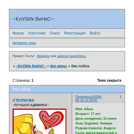
~КлУбИк ВиНкС~
Форум
Участники
Поиск
Регистрация
Войти
Активные темы
Привет, Гость!
Войдите
или
зарегистрируйтесь
.
»
~КлУбИк ВиНкС~
»
био винкс
»
био лейла
Страница:
1
Тема закрыта
био лейла
Поделиться
2008-
1
СТЕЛЛОЧКА
08-26 13:38:00
~ЛУЧШАЯ АДМИНКА~
Имя: Айша
Возраст: 17 лет
День рождения: 15 июня
Знак Зодиака: Химера
Родная планета: Андрос
Сила: магия жидкостей и