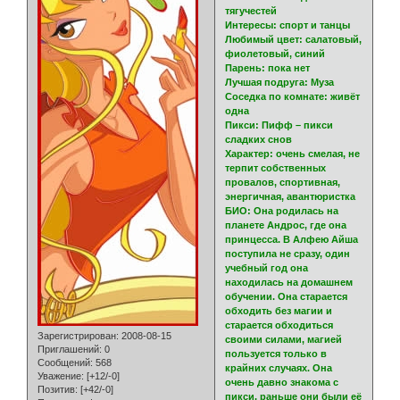
тягучестей
Интересы: спорт и танцы
Любимый цвет: салатовый,
фиолетовый, синий
Парень: пока нет
Лучшая подруга: Муза
Соседка по комнате: живёт
одна
Пикси: Пифф – пикси
сладких снов
Характер: очень смелая, не
терпит собственных
провалов, спортивная,
энергичная, авантюристка
БИО: Она родилась на
планете Андрос, где она
принцесса. В Алфею Айша
поступила не сразу, один
учебный год она
находилась на домашнем
обучении. Она старается
обходить без магии и
старается обходиться
Зарегистрирован
: 2008-08-15
своими силами, магией
Приглашений:
0
пользуется только в
Сообщений:
568
крайних случаях. Она
Уважение:
[+12/-0]
очень давно знакома с
Позитив:
[+42/-0]
пикси, раньше они были её