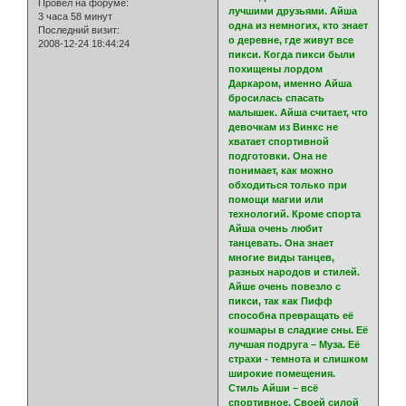
Провел на форуме:
лучшими друзьями. Айша
3 часа 58 минут
одна из немногих, кто знает
Последний визит:
о деревне, где живут все
2008-12-24 18:44:24
пикси. Когда пикси были
похищены лордом
Даркаром, именно Айша
бросилась спасать
малышек. Айша считает, что
девочкам из Винкс не
хватает спортивной
подготовки. Она не
понимает, как можно
обходиться только при
помощи магии или
технологий. Кроме спорта
Айша очень любит
танцевать. Она знает
многие виды танцев,
разных народов и стилей.
Айше очень повезло с
пикси, так как Пифф
способна превращать её
кошмары в сладкие сны. Её
лучшая подруга – Муза. Её
страхи - темнота и слишком
широкие помещения.
Стиль Айши – всё
спортивное. Своей силой