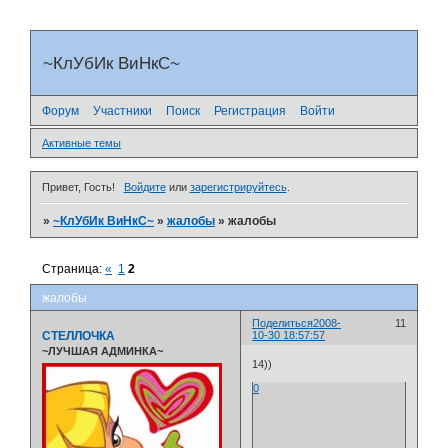
~КлУбИк ВиНкС~
Форум
Участники
Поиск
Регистрация
Войти
Активные темы
Привет, Гость!
Войдите
или
зарегистрируйтесь
.
»
~КлУбИк ВиНкС~
»
жалобы
»
жалобы
Страница:
«
1
2
жалобы
Поделиться
2008-
11
СТЕЛЛОЧКА
10-30 18:57:57
~ЛУЧШАЯ АДМИНКА~
14))
0