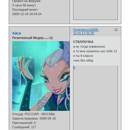
Провел на форуме:
3 часа 58 минут
Последний визит:
2008-12-24 18:44:24
Поделиться
2008-
12
Айси
11-01 17:31:35
Позитивный Модер......=))
СТЕЛЛОЧКА
а ну тогда нормально
а то мну казалось шо тебе 12
и ты 9 классе
токо без обид
0
Откуда:
РОССИЯ - МОСКВА
Зарегистрирован
: 2008-08-18
Приглашений:
0
Сообщений:
117