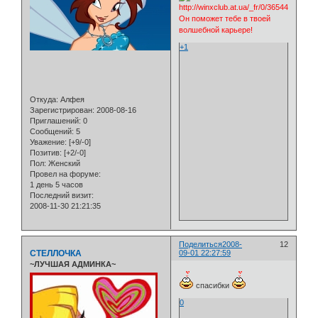
Он поможет тебе в твоей
волшебной карьере!
+1
Откуда:
Алфея
Зарегистрирован
: 2008-08-16
Приглашений:
0
Сообщений:
5
Уважение:
[+9/-0]
Позитив:
[+2/-0]
Пол:
Женский
Провел на форуме:
1 день 5 часов
Последний визит:
2008-11-30 21:21:35
Поделиться
2008-
12
СТЕЛЛОЧКА
09-01 22:27:59
~ЛУЧШАЯ АДМИНКА~
спасибки
0