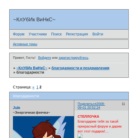
~КлУбИк ВиНкС~
Форум
Участники
Поиск
Регистрация
Войти
Активные темы
Привет, Гость!
Войдите
или
зарегистрируйтесь
.
»
~КлУбИк ВиНкС~
»
благодарности и поздравления
»
благодарности
Страница:
«
1
2
благодарности
Поделиться
2008-
11
Jule
09-01 20:52:24
~Энергичная феечка~
СТЕЛЛОЧКА
Благодарим тебя за такой
прекрасный форум и дарим
вот этот подарок!....