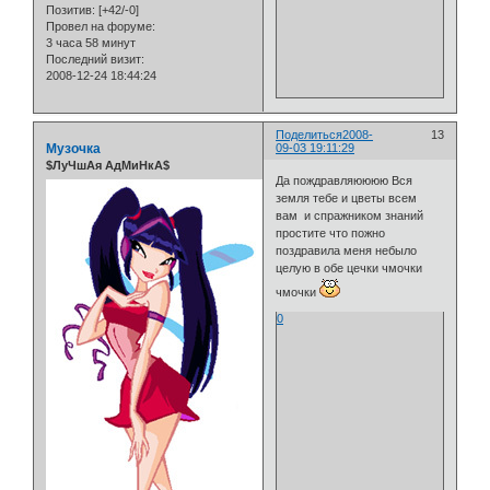
Позитив:
[+42/-0]
Провел на форуме:
3 часа 58 минут
Последний визит:
2008-12-24 18:44:24
Поделиться
2008-
13
Музочка
09-03 19:11:29
$ЛуЧшАя АдМиНкА$
Да пождравляюююю Вся
земля тебе и цветы всем
вам и спражником знаний
простите что пожно
поздравила меня небыло
целую в обе цечки чмочки
чмочки
0