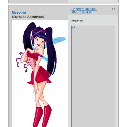
Поделиться
2008-
17
Музочка
10-10 16:04:48
$ЛуЧшАя АдМиНкА$
незачто
+1