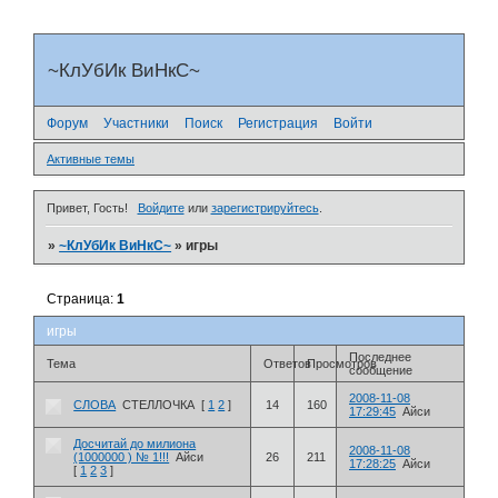
~КлУбИк ВиНкС~
Форум
Участники
Поиск
Регистрация
Войти
Активные темы
Привет, Гость!
Войдите
или
зарегистрируйтесь
.
»
~КлУбИк ВиНкС~
»
игры
Страница:
1
игры
Последнее
Тема
Ответов
Просмотров
сообщение
2008-11-08
СЛОВА
СТЕЛЛОЧКА
[
1
2
]
14
160
17:29:45
Айси
Досчитай до милиона
2008-11-08
(1000000 ) № 1!!!
Айси
26
211
17:28:25
Айси
[
1
2
3
]