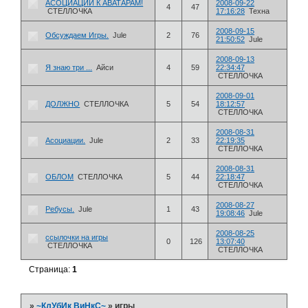
АСОЦИАЦИИ К АВАТАРАМ!
2008-09-22
4
47
СТЕЛЛОЧКА
17:16:28
Техна
2008-09-15
Обсуждаем Игры.
Jule
2
76
21:50:52
Jule
2008-09-13
Я знаю три ...
Айси
4
59
22:34:47
СТЕЛЛОЧКА
2008-09-01
ДОЛЖНО
СТЕЛЛОЧКА
5
54
18:12:57
СТЕЛЛОЧКА
2008-08-31
Асоциации.
Jule
2
33
22:19:35
СТЕЛЛОЧКА
2008-08-31
ОБЛОМ
СТЕЛЛОЧКА
5
44
22:18:47
СТЕЛЛОЧКА
2008-08-27
Ребусы.
Jule
1
43
19:08:46
Jule
2008-08-25
ссылочки на игры
0
126
13:07:40
СТЕЛЛОЧКА
СТЕЛЛОЧКА
Страница:
1
»
~КлУбИк ВиНкС~
»
игры