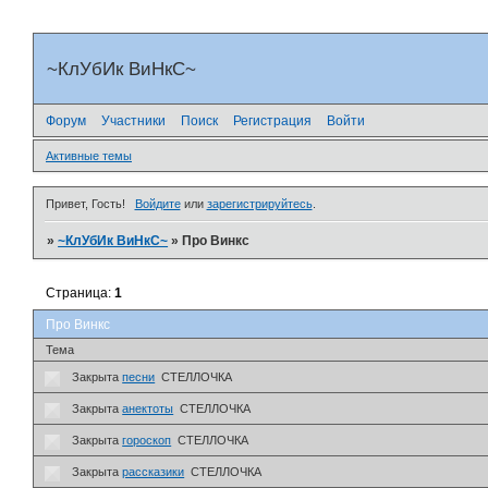
~КлУбИк ВиНкС~
Форум
Участники
Поиск
Регистрация
Войти
Активные темы
Привет, Гость!
Войдите
или
зарегистрируйтесь
.
»
~КлУбИк ВиНкС~
»
Про Винкс
Страница:
1
Про Винкс
Тема
Закрыта
песни
СТЕЛЛОЧКА
Закрыта
анектоты
СТЕЛЛОЧКА
Закрыта
гороскоп
СТЕЛЛОЧКА
Закрыта
рассказики
СТЕЛЛОЧКА