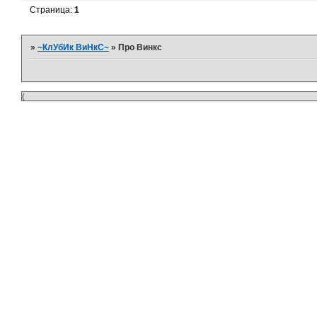
Страница:
1
»
~КлУбИк ВиНкС~
»
Про Винкс
(