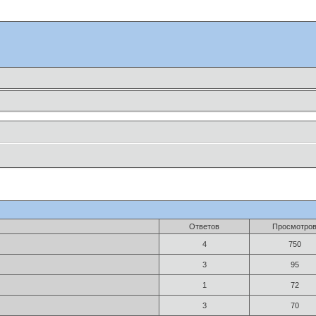
Ответов
Просмотро
4
750
3
95
1
72
3
70