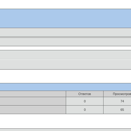
Ответов
Просмотро
0
74
0
65