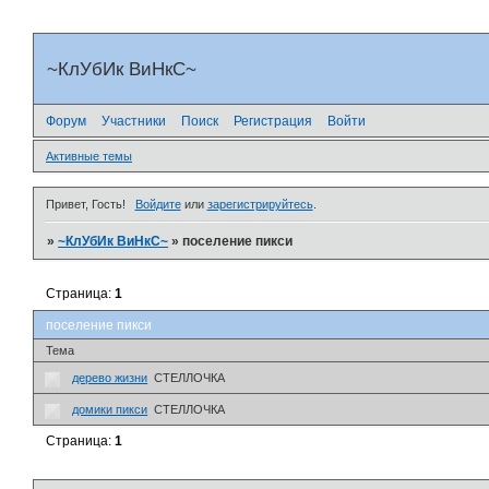
~КлУбИк ВиНкС~
Форум
Участники
Поиск
Регистрация
Войти
Активные темы
Привет, Гость!
Войдите
или
зарегистрируйтесь
.
»
~КлУбИк ВиНкС~
»
поселение пикси
Страница:
1
поселение пикси
Тема
дерево жизни
СТЕЛЛОЧКА
домики пикси
СТЕЛЛОЧКА
Страница:
1