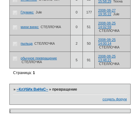
15:58:29
Техна
2008-08-27
Глумикс
Jule
0
177
19:35:22
Jule
2008-08-25
мини винкс
СТЕЛЛОЧКА
0
51
14:02:59
СТЕЛЛОЧКА
2008-08-25
пыльца
СТЕЛЛОЧКА
2
50
14:00:14
СТЕЛЛОЧКА
2008-08-25
обычное превращение
5
91
13:48:21
СТЕЛЛОЧКА
СТЕЛЛОЧКА
Страница:
1
»
~КлУбИк ВиНкС~
»
превращение
создать форум
(