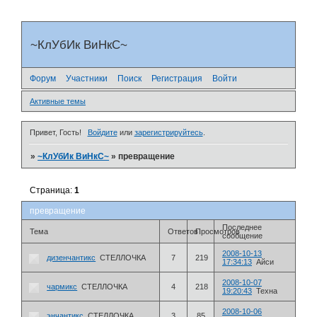
~КлУбИк ВиНкС~
Форум
Участники
Поиск
Регистрация
Войти
Активные темы
Привет, Гость!
Войдите
или
зарегистрируйтесь
.
»
~КлУбИк ВиНкС~
»
превращение
Страница:
1
превращение
Последнее
Тема
Ответов
Просмотров
сообщение
2008-10-13
дизенчантикс
СТЕЛЛОЧКА
7
219
17:34:13
Айси
2008-10-07
чармикс
СТЕЛЛОЧКА
4
218
19:20:43
Техна
2008-10-06
энчантикс
СТЕЛЛОЧКА
3
85